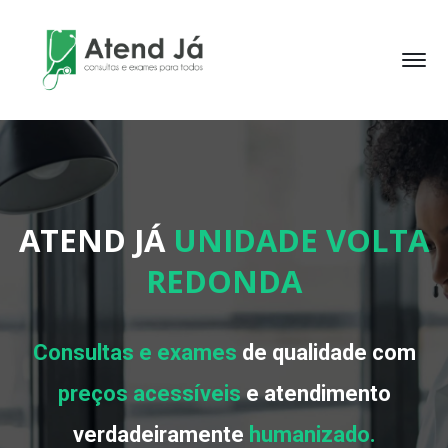
ATEND JÁ
UNIDADE VOLTA
REDONDA
Consultas e exames
de qualidade com
preços acessíveis
e atendimento
verdadeiramente
humanizado.