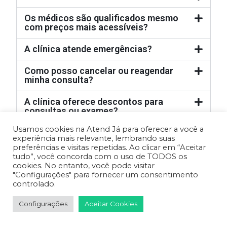
Os médicos são qualificados mesmo
com preços mais acessíveis?
A clínica atende emergências?
Como posso cancelar ou reagendar
minha consulta?
A clínica oferece descontos para
consultas ou exames?
Usamos cookies na Atend Já para oferecer a você a
Quais são as formas de pagamento
experiência mais relevante, lembrando suas
aceitas?
preferências e visitas repetidas. Ao clicar em “Aceitar
tudo”, você concorda com o uso de TODOS os
Preciso de encaminhamento para
cookies. No entanto, você pode visitar
realizar consultas com especialistas?
"Configurações" para fornecer um consentimento
controlado.
Quanto tempo dura, em média, uma
consulta médica?
Configurações
Aceitar Cookies
A clínica atende crianças e idosos?