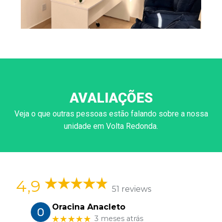
AVALIAÇÕES
Veja o que outras pessoas estão falando sobre a nossa
unidade em Volta Redonda.
4,9
51 reviews
Oracina Anacleto
★★★★★
3 meses atrás